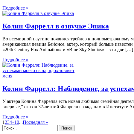
Подробнее »
Колин Фаррелл в озвучке Эпика
Во всемирной паутине появился трейлер к полнометражному му
американская певица Бейонсе, актер, который больше известе
«20th Century Fox Animation» и «Blue Sky Studios» – эти две […]
Подробнее »
Колин Фаррелл: Наблюдение, за успехам
У актера Колина Фаррелла есть новая любимая семейная деятель
впервые,” сказал 37-летний Фаррелл гражданам в Институте 
Подробнее »
1
2
3
4
»
10
...
Последняя »
Поиск