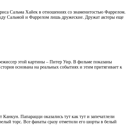
триса Сальма Хайек в отношениях со знаменитостью Фаррелом.
между Сальмой и Фаррелом лишь дружеские. Дружат актеры еще
режиссер этой картины – Питер Уир. В фильме показаны
стория основана на реальных событиях и этим притягивает к
Канкун. Папарацци оказались тут как тут и запечатлели
релый торс. Все фанаты сразу отметили его шорты в белый