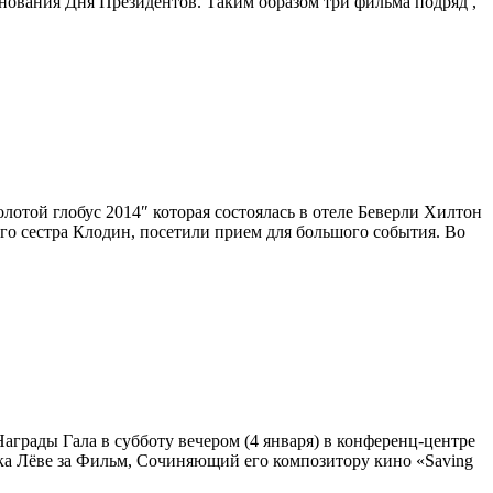
днования Дня Президентов. Таким образом три фильма подряд ,
отой глобус 2014″ которая состоялась в отеле Беверли Хилтон
 его сестра Клодин, посетили прием для большого события. Во
грады Гала в субботу вечером (4 января) в конференц-центре
ка Лёве за Фильм, Сочиняющий его композитору кино «Saving