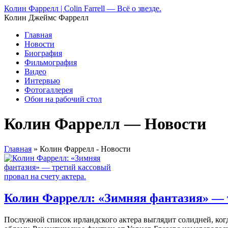
Колин Фаррелл | Colin Farrell — Всё о звезде.
Колин Джеймс Фаррелл
Главная
Новости
Биография
Фильмография
Видео
Интервью
Фотогаллерея
Обои на рабочий стол
Колин Фаррелл — Новости
Главная
»
Колин Фаррелл - Новости
Колин Фаррелл: «Зимняя фантазия» — т
Послужной список ирландского актера выглядит солидней, ког