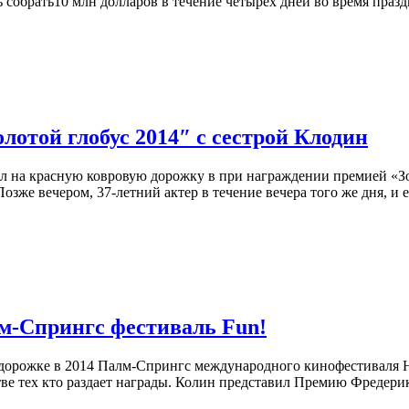
ь собрать10 млн долларов в течение четырех дней во время праз
отой глобус 2014″ с сестрой Клодин
л на красную ковровую дорожку в при награждении премией «Зол
Позже вечером, 37-летний актер в течение вечера того же дня, и
м-Спрингс фестиваль Fun!
дорожке в 2014 Палм-Спрингс международного кинофестиваля На
ве тех кто раздает награды. Колин представил Премию Фредери