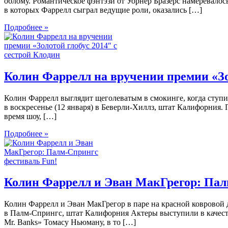
облому. Романтическое фэнтэзи от Уорнер Бразерс намеревалос
в которых Фаррелл сыграл ведущие роли, оказались […]
Подробнее »
Колин Фаррелл на вручении премии «Зол
Колин Фаррелл выглядит щеголеватым в смокинге, когда ступи
в воскресенье (12 января) в Беверли-Хиллз, штат Калифорния. 
время шоу, […]
Подробнее »
Колин Фаррелл и Эван МакГрегор: Пал
Колин Фаррелл и Эван МакГрегор в паре на красной ковровой 
в Палм-Спрингс, штат Калифорния Актеры выступили в качест
Mr. Banks» Томасу Ньюману, в то […]