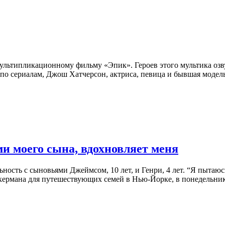
льтипликационному фильму «Эпик». Героев этого мультика озву
н по сериалам, Джош Хатчерсон, актриса, певица и бывшая мод
и моего сына, вдохновляет меня
ность с сыновьями Джеймсом, 10 лет, и Генри, 4 лет. “Я пытаюсь
Акермана для путешествующих семей в Нью-Йорке, в понедельн