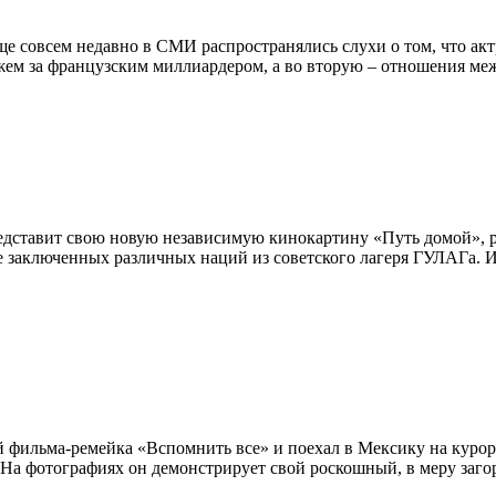
ще совсем недавно в СМИ распространялись слухи о том, что ак
мужем за французским миллиардером, а во вторую – отношения 
редставит свою новую независимую кинокартину «Путь домой», 
 заключенных различных наций из советского лагеря ГУЛАГа. И
фильма-ремейка «Вспомнить все» и поехал в Мексику на курорт 
. На фотографиях он демонстрирует свой роскошный, в меру заго