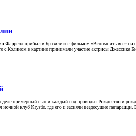
илии
ин Фаррелл прибыл в Бразилию с фильмом «Вспомнить все» на п
те с Колином в картине принимали участие актрисы Джессика Би
й
а деле примерный сын и каждый год проводит Рождество и рожд
 ночной клуб Krystle, где его и засняли вездесущие папарацци. 