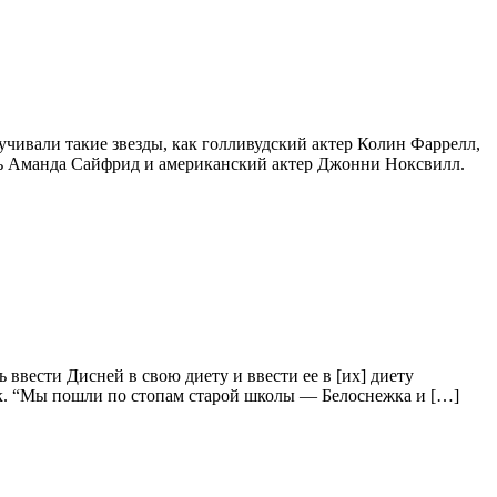
чивали такие звезды, как голливудский актер Колин Фаррелл,
ель Аманда Сайфрид и американский актер Джонни Ноксвилл.
 ввести Дисней в свою диету и ввести ее в [их] диету
ик. “Мы пошли по стопам старой школы — Белоснежка и […]