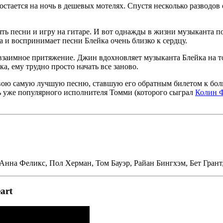
тается на ночь в дешевых мотелях. Спустя несколько разводов он
нять песни и игру на гитаре. И вот однажды в жизни музыканта 
а и воспринимает песни Блейка очень близко к сердцу.
взаимное притяжение. Джин вдохновляет музыканта Блейка на то,
а, ему трудно просто начать все заново.
 свою самую лучшую песню, ставшую его обратным билетом к боль
рь уже популярного исполнителя Томми (которого сыграл
Колин 
нна Феликс, Пол Херман, Том Бауэр, Райан Бингхэм, Бет Гран
art