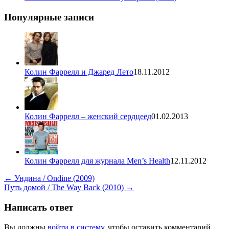
Популярные записи
Колин Фаррелл и Джаред Лето
18.11.2012
Колин Фаррелл – женский сердцеед
01.02.2013
Колин Фаррелл для журнала Men’s Health
12.11.2012
←
Ундина / Ondine (2009)
Путь домой / The Way Back (2010)
→
Написать ответ
Вы должны
войти в систему,
чтобы оставить комментарий