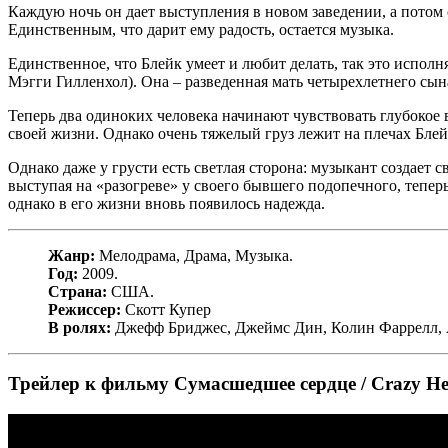
Каждую ночь он дает выступления в новом заведении, а потом ос
Единственным, что дарит ему радость, остается музыка.
Единственное, что Блейк умеет и любит делать, так это испол
Мэгги Гилленхол). Она – разведенная мать четырехлетнего сын
Теперь два одиноких человека начинают чувствовать глубокое 
своей жизни. Однако очень тяжелый груз лежит на плечах Блейк
Однако даже у грусти есть светлая сторона: музыкант создает
выступая на «разогреве» у своего бывшего подопечного, тепе
однако в его жизни вновь появилось надежда.
Жанр:
Мелодрама, Драма, Музыка.
Год:
2009.
Страна:
США.
Режиссер:
Скотт Купер
В ролях:
Джефф Бриджес, Джеймс Дин, Колин Фаррелл, А
Трейлер к фильму Сумасшедшее сердце / Crazy He