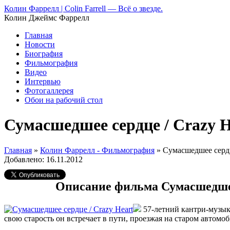
Колин Фаррелл | Colin Farrell — Всё о звезде.
Колин Джеймс Фаррелл
Главная
Новости
Биография
Фильмография
Видео
Интервью
Фотогаллерея
Обои на рабочий стол
Сумасшедшее сердце / Crazy H
Главная
»
Колин Фаррелл - Фильмография
»
Сумасшедшее сердце
Добавлено: 16.11.2012
Описание фильма Сумасшедшее
57-летний кантри-музыка
свою старость он встречает в пути, проезжая на старом авто