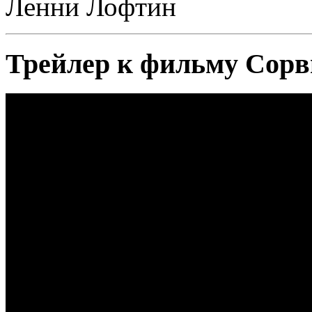
Ленни Лофтин
Трейлер к фильму Сорви